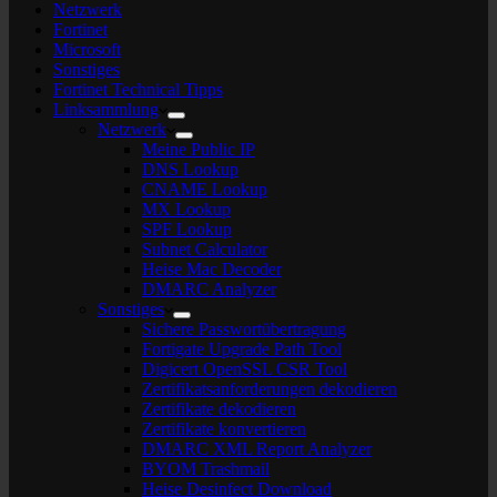
Netzwerk
Fortinet
Microsoft
Sonstiges
Fortinet Technical Tipps
Linksammlung
Netzwerk
Meine Public IP
DNS Lookup
CNAME Lookup
MX Lookup
SPF Lookup
Subnet Calculator
Heise Mac Decoder
DMARC Analyzer
Sonstiges
Sichere Passwortübertragung
Fortigate Upgrade Path Tool
Digicert OpenSSL CSR Tool
Zertifikatsanforderungen dekodieren
Zertifikate dekodieren
Zertifikate konvertieren
DMARC XML Report Analyzer
BYOM Trashmail
Heise Desinfect Download