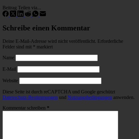
Beitrag Teilen via...
Schreibe einen Kommentar
Deine E-Mail-Adresse wird nicht veröffentlicht.
Erforderliche
Felder sind mit
*
markiert
Name
E-Mail
Website
Diese Seite ist durch reCAPTCHA und Google geschützt
Datenschutz-Bestimmungen
und
Nutzungsbedingungen
anwenden.
Kommentar schreiben
*