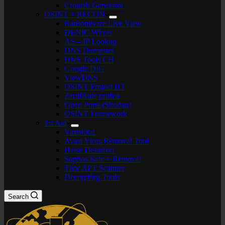
Crontab Generator
OSINT + RECON
Ransomware Live View
DENIC Whois
AS – IP Lookup
DNS Dumpster
DNS Tools CH
Google DIG
ViewDNS
OSINT Project HT
Zertifikate prüfen
Open Ports (Shodan)
OSINT Framework
1st Aid
Virustotal
Avast Virus Removal Tool
Heise Desinfect
Sophos Safe + Removal
Thor APT Scanner
Decrypting Tools
Search