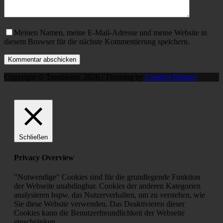
Meinen Namen, meine E-Mail-Adresse und meine Website in
diesem Browser für die nächste Kommentierung speichern.
Kommentar abschicken
Copyright © Troublenet 2026 | Theming by
CreativeThemes
Schließen
Privacy Overview
"Notwendige" Cookies sind für die grundlegende Funktion
der Webseite unabdingbar. Cookies der anderen Kategorien
analysieren bspw. das Nutzerverhalten, um zu verstehen, wie
Sie diese Website verwenden. Das Deaktivieren dieser
Cookies kann die Benutzerfreundlichkeit der Webseite
einschränken.