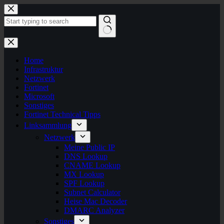
Zum
Inhalt
springen
Keine
Ergebnisse
Home
Infrastruktur
Netzwerk
Fortinet
Microsoft
Sonstiges
Fortinet Technical Tipps
Linksammlung
Netzwerk
Meine Public IP
DNS Lookup
CNAME Lookup
MX Lookup
SPF Lookup
Subnet Calculator
Heise Mac Decoder
DMARC Analyzer
Sonstiges