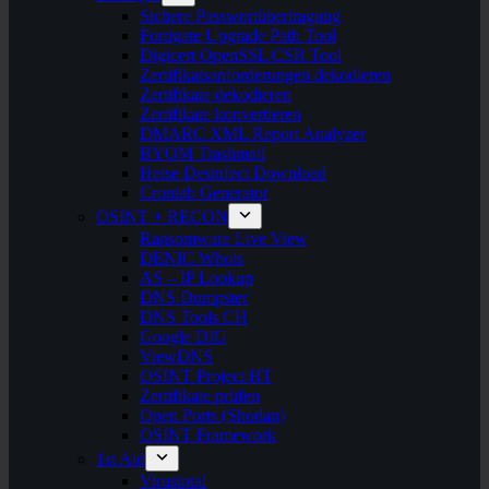
Sichere Passwortübertragung
Fortigate Upgrade Path Tool
Digicert OpenSSL CSR Tool
Zertifikatsanforderungen dekodieren
Zertifikate dekodieren
Zertifikate konvertieren
DMARC XML Report Analyzer
BYOM Trashmail
Heise Desinfect Download
Crontab Generator
OSINT + RECON
Ransomware Live View
DENIC Whois
AS – IP Lookup
DNS Dumpster
DNS Tools CH
Google DIG
ViewDNS
OSINT Project HT
Zertifikate prüfen
Open Ports (Shodan)
OSINT Framework
1st Aid
Virustotal