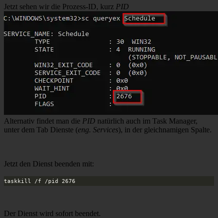
Jetzt sehen wir die Prozess-ID, kurz
PID
Alternativ findet man die
PID
natürlich auch im Task Manager,
unter dem Tab Dienste (
eng. Services
), in der gleichnamigen Spalte.
Jetzt den Dienst beenden mit:
taskkill /f /pid 2676
Der Dienst wird sofort beendet.