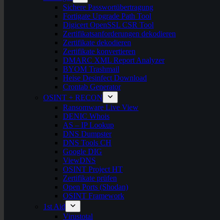
Sichere Passwortübertragung
Fortigate Upgrade Path Tool
Digicert OpenSSL CSR Tool
Zertifikatsanforderungen dekodieren
Zertifikate dekodieren
Zertifikate konvertieren
DMARC XML Report Analyzer
BYOM Trashmail
Heise Desinfect Download
Crontab Generator
OSINT + RECON
Ransomware Live View
DENIC Whois
AS – IP Lookup
DNS Dumpster
DNS Tools CH
Google DIG
ViewDNS
OSINT Project HT
Zertifikate prüfen
Open Ports (Shodan)
OSINT Framework
1st Aid
Virustotal