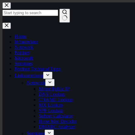
Zum
Inhalt
springen
Keine
Ergebnisse
Home
Infrastruktur
Netzwerk
Fortinet
Microsoft
Sonstiges
Fortinet Technical Tipps
Linksammlung
Netzwerk
Meine Public IP
DNS Lookup
CNAME Lookup
MX Lookup
SPF Lookup
Subnet Calculator
Heise Mac Decoder
DMARC Analyzer
Sonstiges