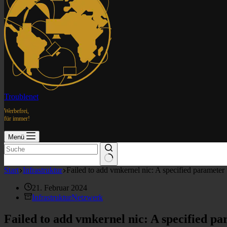
Troublenet
Werbefrei,
für immer!
Menü
Start
Infrastruktur
Failed to add vmkernel nic: A specified parameter 
21. Februar 2024
Infrastruktur
Netzwerk
Failed to add vmkernel nic: A specified pa