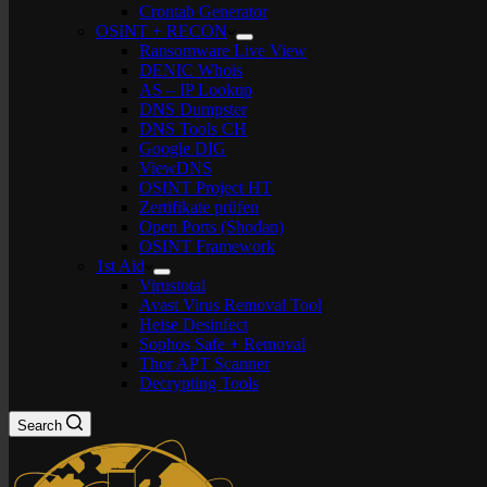
Crontab Generator
OSINT + RECON
Ransomware Live View
DENIC Whois
AS – IP Lookup
DNS Dumpster
DNS Tools CH
Google DIG
ViewDNS
OSINT Project HT
Zertifikate prüfen
Open Ports (Shodan)
OSINT Framework
1st Aid
Virustotal
Avast Virus Removal Tool
Heise Desinfect
Sophos Safe + Removal
Thor APT Scanner
Decrypting Tools
Search