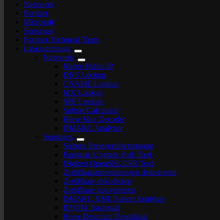
Netzwerk
Fortinet
Microsoft
Sonstiges
Fortinet Technical Tipps
Linksammlung
Netzwerk
Meine Public IP
DNS Lookup
CNAME Lookup
MX Lookup
SPF Lookup
Subnet Calculator
Heise Mac Decoder
DMARC Analyzer
Sonstiges
Sichere Passwortübertragung
Fortigate Upgrade Path Tool
Digicert OpenSSL CSR Tool
Zertifikatsanforderungen dekodieren
Zertifikate dekodieren
Zertifikate konvertieren
DMARC XML Report Analyzer
BYOM Trashmail
Heise Desinfect Download