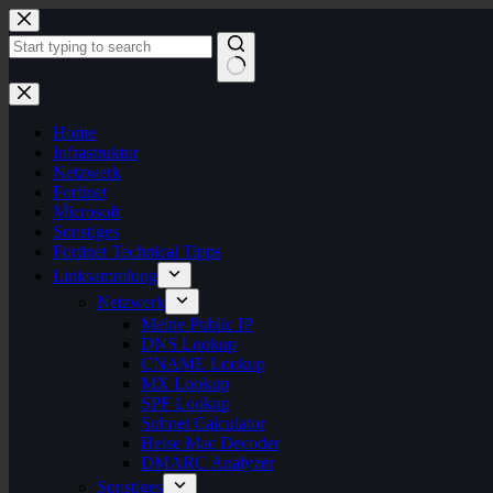
Zum
Inhalt
springen
Keine
Ergebnisse
Home
Infrastruktur
Netzwerk
Fortinet
Microsoft
Sonstiges
Fortinet Technical Tipps
Linksammlung
Netzwerk
Meine Public IP
DNS Lookup
CNAME Lookup
MX Lookup
SPF Lookup
Subnet Calculator
Heise Mac Decoder
DMARC Analyzer
Sonstiges