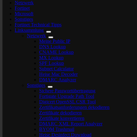
Netzwerk
Fortinet
Microsoft
Sonstiges
Fortinet Technical Tipps
Linksammlung
Netzwerk
Meine Public IP
DNS Lookup
CNAME Lookup
MX Lookup
SPF Lookup
Subnet Calculator
Heise Mac Decoder
DMARC Analyzer
Sonstiges
Sichere Passwortübertragung
Fortigate Upgrade Path Tool
Digicert OpenSSL CSR Tool
Zertifikatsanforderungen dekodieren
Zertifikate dekodieren
Zertifikate konvertieren
DMARC XML Report Analyzer
BYOM Trashmail
Heise Desinfect Download