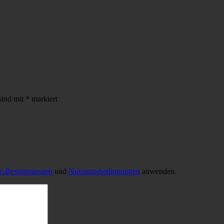
sind mit
*
markiert
tz-Bestimmungen
und
Nutzungsbedingungen
anwenden.