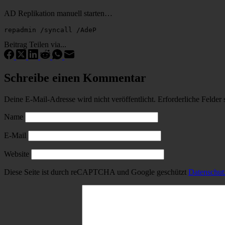
AD Replikation manuell starten…
repadmin /syncall /AdeP
Beitrag Teilen via...
Schreibe einen Kommentar
Deine E-Mail-Adresse wird nicht veröffentlicht.
Erforderliche Felder 
Name
E-Mail
Website
Diese Seite ist durch reCAPTCHA und Google geschützt
Datenschu