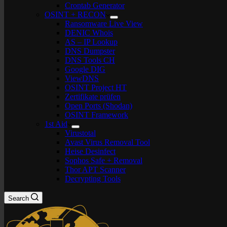
Crontab Generator
OSINT + RECON
Ransomware Live View
DENIC Whois
AS – IP Lookup
DNS Dumpster
DNS Tools CH
Google DIG
ViewDNS
OSINT Project HT
Zertifikate prüfen
Open Ports (Shodan)
OSINT Framework
1st Aid
Virustotal
Avast Virus Removal Tool
Heise Desinfect
Sophos Safe + Removal
Thor APT Scanner
Decrypting Tools
Search