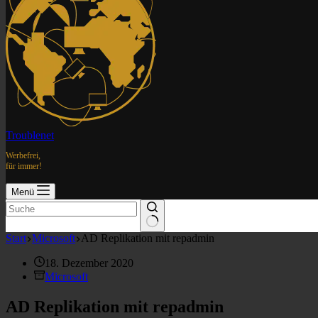
Troublenet
Werbefrei,
für immer!
Menü
Start
Microsoft
AD Replikation mit repadmin
18. Dezember 2020
Microsoft
AD Replikation mit repadmin