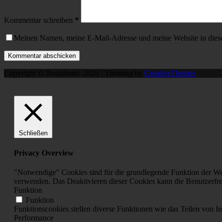
Kommentar schreiben
*
Meinen Namen, meine E-Mail-Adresse und meine Website in dies
Kommentar abschicken
Copyright © Troublenet 2026 | Theming by
CreativeThemes
Schließen
Privacy Overview
"Notwendige" Cookies sind für die grundlegende Funktion der Web
verwenden. Das Deaktivieren dieser Cookies kann die Benutzerfre
Funktion
Funktion
Funktionscookies stellen diverse Funktionen wie das Teilen von In
Performance