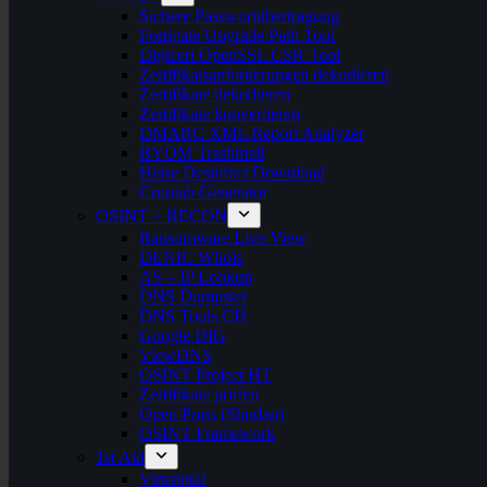
Sichere Passwortübertragung
Fortigate Upgrade Path Tool
Digicert OpenSSL CSR Tool
Zertifikatsanforderungen dekodieren
Zertifikate dekodieren
Zertifikate konvertieren
DMARC XML Report Analyzer
BYOM Trashmail
Heise Desinfect Download
Crontab Generator
OSINT + RECON
Ransomware Live View
DENIC Whois
AS – IP Lookup
DNS Dumpster
DNS Tools CH
Google DIG
ViewDNS
OSINT Project HT
Zertifikate prüfen
Open Ports (Shodan)
OSINT Framework
1st Aid
Virustotal