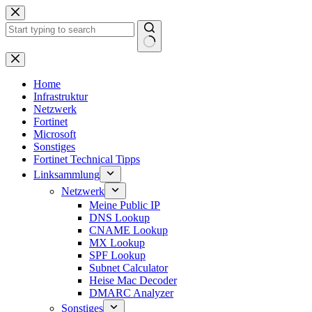
Zum
Inhalt
springen
Keine
Ergebnisse
Home
Infrastruktur
Netzwerk
Fortinet
Microsoft
Sonstiges
Fortinet Technical Tipps
Linksammlung
Netzwerk
Meine Public IP
DNS Lookup
CNAME Lookup
MX Lookup
SPF Lookup
Subnet Calculator
Heise Mac Decoder
DMARC Analyzer
Sonstiges