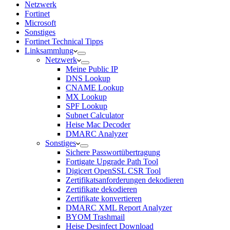
Netzwerk
Fortinet
Microsoft
Sonstiges
Fortinet Technical Tipps
Linksammlung
Netzwerk
Meine Public IP
DNS Lookup
CNAME Lookup
MX Lookup
SPF Lookup
Subnet Calculator
Heise Mac Decoder
DMARC Analyzer
Sonstiges
Sichere Passwortübertragung
Fortigate Upgrade Path Tool
Digicert OpenSSL CSR Tool
Zertifikatsanforderungen dekodieren
Zertifikate dekodieren
Zertifikate konvertieren
DMARC XML Report Analyzer
BYOM Trashmail
Heise Desinfect Download