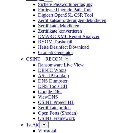
Sichere Passwortübertragung
Fortigate Upgrade Path Tool
Digicert OpenSSL CSR Tool
Zertifikatsanforderungen dekodieren
Zertifikate dekodieren
Zertifikate konvertieren
DMARC XML Report Analyzer
BYOM Trashmail
Heise Desinfect Download
Crontab Generator
OSINT + RECON
Ransomware Live View
DENIC Whois
AS – IP Lookup
DNS Dumpster
DNS Tools CH
Google DIG
ViewDNS
OSINT Project HT
Zertifikate prüfen
Open Ports (Shodan)
OSINT Framework
1st Aid
Virustotal