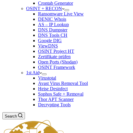
Crontab Generator
OSINT + RECON
Ransomware Live View
DENIC Whois
AS – IP Lookup
DNS Dumpster
DNS Tools CH
Google DIG
ViewDNS
OSINT Project HT
Zertifikate prüfen
Open Ports (Shodan)
OSINT Framework
1st Aid
Virustotal
Avast Virus Removal Tool
Heise Desinfect
Sophos Safe + Removal
Thor APT Scanner
Decrypting Tools
Search